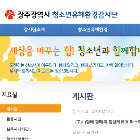
게시판
게시판
작성일 : 22-03-22 10:53
활동사진
(고시)담배 형태의 흡입제류(비타스틱
실무자게시판
글쓴이 :
관리자
청소년보호법