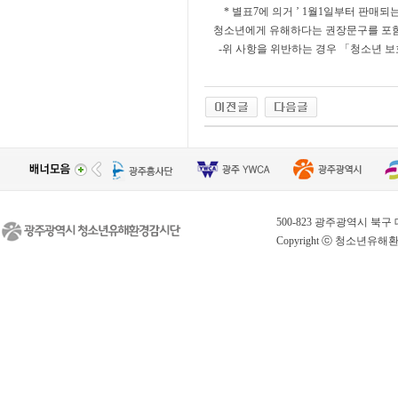
* 별표7에 의거 ’ 1월1일부터 판매되
청소년에게 유해하다는 권장문구를 포함
-위 사항을 위반하는 경우 「청소년 보
0
0
1
1
2
2
3
3
500-823 광주광역시 북구 대천로 
4
4
Copyright ⓒ 청소년유해환경감시
5
5
6
6
7
7